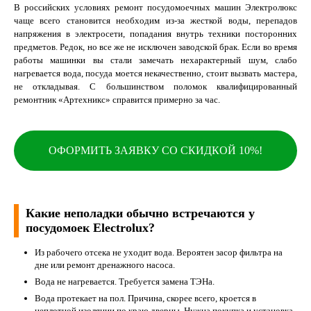
В российских условиях ремонт посудомоечных машин Электролюкс
чаще всего становится необходим из-за жесткой воды, перепадов
напряжения в электросети, попадания внутрь техники посторонних
предметов. Редок, но все же не исключен заводской брак. Если во время
работы машинки вы стали замечать нехарактерный шум, слабо
нагревается вода, посуда моется некачественно, стоит вызвать мастера,
не откладывая. С большинством поломок квалифицированный
ремонтник «Артехникс» справится примерно за час.
ОФОРМИТЬ ЗАЯВКУ СО СКИДКОЙ 10%!
Какие неполадки обычно встречаются у
посудомоек Electrolux?
Из рабочего отсека не уходит вода. Вероятен засор фильтра на
дне или ремонт дренажного насоса.
Вода не нагревается. Требуется замена ТЭНа.
Вода протекает на пол. Причина, скорее всего, кроется в
неплотной изоляции по краю дверцы. Нужна покупка и установка