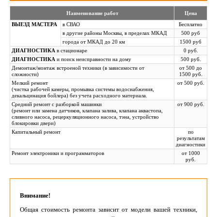
Наименование работ
Цена
ВЫЕЗД МАСТЕРА
в СВАО
Бесплатно
в другие районы Москвы, в пределах МКАД
500 руб
города от МКАД до 20 км
1500 руб
ДИАГНОСТИКА
в стационаре
0 руб.
ДИАГНОСТИКА
и поиск неисправности на дому
500 руб.
Демонтаж/монтаж встроеной техники (в зависимости от
от 500 до
сложности)
1500 руб.
Мелкий ремонт
от 500 руб.
(чистка рабочей камеры, промывка системы водоснабжения,
декальцинация бойлера) без учета расходного материала.
Средний ремонт с разборкой машинки
от 900 руб.
(ремонт или замена датчиков, клапана залива, клапана аквастопа,
сливного насоса, рецеркуляционного насоса, тэна, устройство
блокировки двери)
Капитальный ремонт
по
результатам
диагностики
Ремонт электроники и программаторов
от 1000
руб.
Внимание!
Общая стоимость ремонта зависит от модели вашей техники,