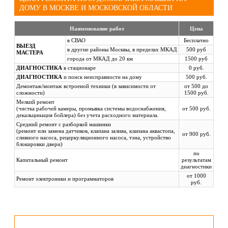
ДОМУ В МОСКВЕ И МОСКОВСКОЙ ОБЛАСТИ
Наименование работ
Цена
в СВАО
Бесплатно
ВЫЕЗД
в другие районы Москвы, в пределах МКАД
500 руб
МАСТЕРА
города от МКАД до 20 км
1500 руб
ДИАГНОСТИКА
в стационаре
0 руб.
ДИАГНОСТИКА
и поиск неисправности на дому
500 руб.
Демонтаж/монтаж встроеной техники (в зависимости от
от 500 до
сложности)
1500 руб.
Мелкий ремонт
(чистка рабочей камеры, промывка системы водоснабжения,
от 500 руб.
декальцинация бойлера) без учета расходного материала.
Средний ремонт с разборкой машинки
(ремонт или замена датчиков, клапана залива, клапана аквастопа,
от 900 руб.
сливного насоса, рецеркуляционного насоса, тэна, устройство
блокировки двери)
по
Капитальный ремонт
результатам
диагностики
от 1000
Ремонт электроники и программаторов
руб.